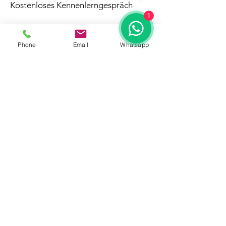
​​​​​Kostenloses Kennenlerngespräch
1
Im Kennenlerngespräch strukturieren
wir dein Anliegen und legen die
Phone
Email
Whatsapp
nächsten Schritte fest. Du erhältst
eine klare Einschätzung, Transparenz
über den Ablauf und eine
Vorbereitung auf die gemeinsame
Arbeit. Dauer ca. 15-25 Minuten,
kostenfrei und unverbindlich.